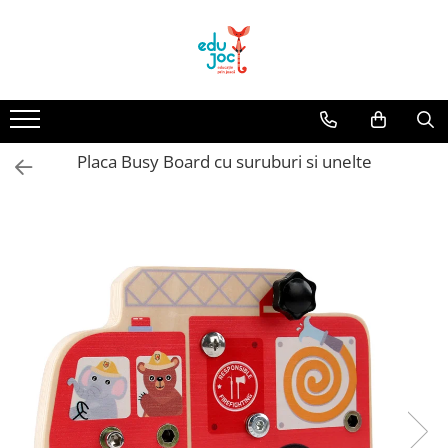
Alege Vârsta
1-2 ani
3-4 ani
Placa Busy Board cu suruburi si unelte
5-7 ani
8-99 ani