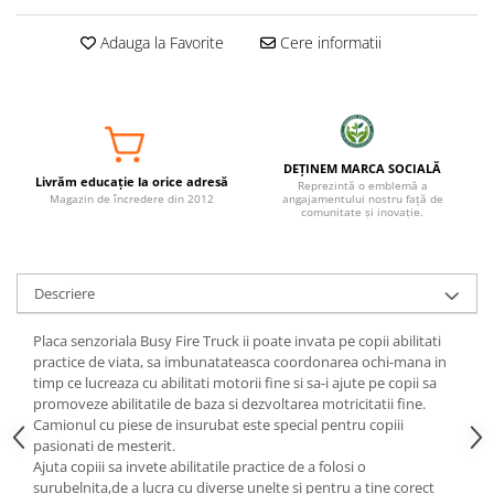
Adauga la Favorite
Cere informatii
DEȚINEM MARCA SOCIALĂ
Livrăm educație la orice adresă
Reprezintă o emblemă a
Magazin de încredere din 2012
angajamentului nostru față de
comunitate și inovație.
Descriere
Placa senzoriala Busy Fire Truck ii poate invata pe copii abilitati
practice de viata, sa imbunatateasca coordonarea ochi-mana in
timp ce lucreaza cu abilitati motorii fine si sa-i ajute pe copii sa
promoveze abilitatile de baza si dezvoltarea motricitatii fine.
Camionul cu piese de insurubat este special pentru copiii
pasionati de mesterit.
Ajuta copiii sa invete abilitatile practice de a folosi o
surubelnita,de a lucra cu diverse unelte si pentru a tine corect