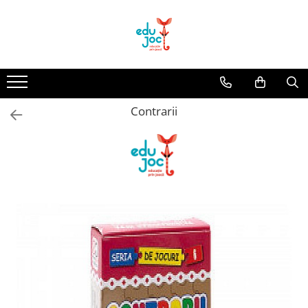
Alege Vârsta
1-2 ani
3-4 ani
Contrarii
5-7 ani
8-99 ani