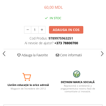
60,00 MDL
IN STOC
ADAUGA IN COS
Cod Produs:
9789975963251
Ai nevoie de ajutor?
+373 78800700
Adauga la Favorite
Cere informatii
DEȚINEM MARCA SOCIALĂ
Livrăm educație la orice adresă
Reprezintă o emblemă a
Magazin de încredere din 2012
angajamentului nostru față de
comunitate și inovație.