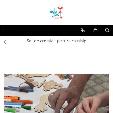
Alege Vârsta
1-2 ani
3-4 ani
Set de creație - pictura cu nisip
5-7 ani
8-99 ani