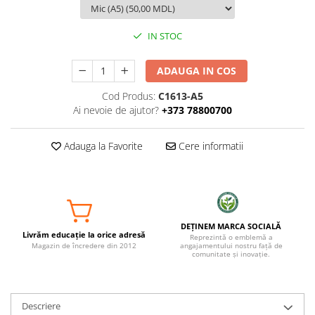
IN STOC
ADAUGA IN COS
Cod Produs:
C1613-A5
Ai nevoie de ajutor?
+373 78800700
Adauga la Favorite
Cere informatii
DEȚINEM MARCA SOCIALĂ
Livrăm educație la orice adresă
Reprezintă o emblemă a
Magazin de încredere din 2012
angajamentului nostru față de
comunitate și inovație.
Descriere