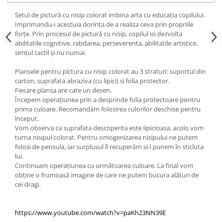
Setul de pictură cu nisip colorat imbina arta cu educația copilului.
Imprimandu-i acestuia dorința de a realiza ceva prin propriile
forțe. Prin procesul de pictură cu nisip, copilul isi dezvolta
abilitatile cognitive, rabdarea, perseverenta, abilitatile artistice,
simțul tactil și nu numai.
Plansele pentru pictura cu nisip colorat au 3 straturi: suportul din
carton, suprafata abraziva (cu lipici) si folia protector.
Fiecare plansa are cate un desen.
Începem operațiunea prin a desprinde folia protectoare pentru
prima culoare. Recomandăm folosirea culorilor deschise pentru
început.
Vom observa ca suprafata descoperita este lipicioasa, acolo vom
turna nisipul colorat. Pentru omogenizarea nisipului ne putem
folosi de pensula, iar surplusul îl recuperăm si-l punem în sticluta
lui.
Continuam operațiunea cu următoarea culoare. La final vom
obține o frumoasă imagine de care ne putem bucura alături de
cei dragi.
https://www.youtube.com/watch?v=paKh23NN39E