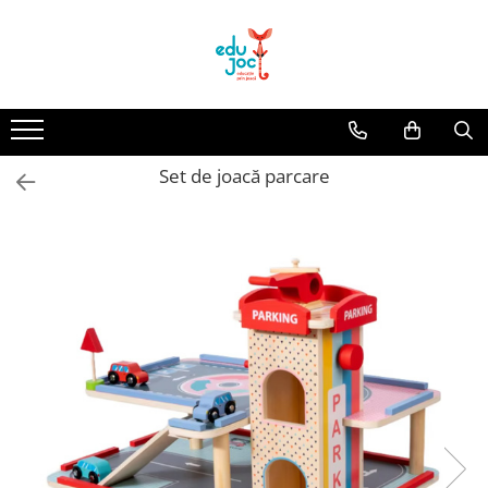
Alege Vârsta
1-2 ani
3-4 ani
Set de joacă parcare
5-7 ani
8-99 ani