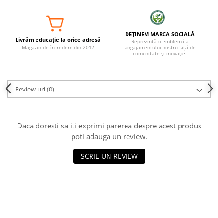
DEȚINEM MARCA SOCIALĂ
Livrăm educație la orice adresă
Reprezintă o emblemă a
Magazin de încredere din 2012
angajamentului nostru față de
comunitate și inovație.
Review-uri
(0)
Daca doresti sa iti exprimi parerea despre acest produs
poti adauga un review.
SCRIE UN REVIEW