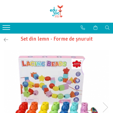
Alege Vârsta
1-2 ani
3-4 ani
Set din lemn - Forme de șnuruit
5-7 ani
8-99 ani