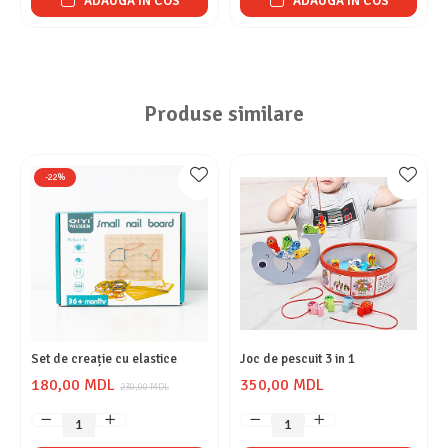
ADAUGA IN COS
ADAUGA IN COS
Produse similare
-22%
Set de creație cu elastice
Joc de pescuit 3 in 1
180,00 MDL
350,00 MDL
230,00 MDL