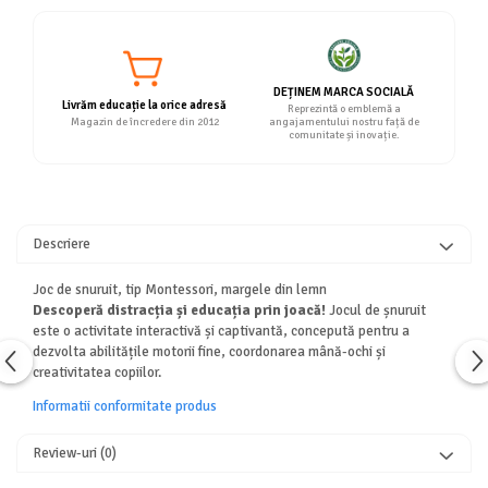
DEȚINEM MARCA SOCIALĂ
Livrăm educație la orice adresă
Reprezintă o emblemă a
Magazin de încredere din 2012
angajamentului nostru față de
comunitate și inovație.
Descriere
Joc de snuruit, tip Montessori, margele din lemn
Descoperă distracția și educația prin joacă!
Jocul de șnuruit
este o activitate interactivă și captivantă, concepută pentru a
dezvolta abilitățile motorii fine, coordonarea mână-ochi și
creativitatea copiilor.
Informatii conformitate produs
Review-uri
(0)