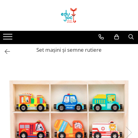
Alege Vârsta
1-2 ani
3-4 ani
Set mașini și semne rutiere
5-7 ani
8-99 ani