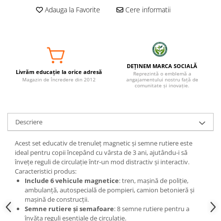
Adauga la Favorite
Cere informatii
DEȚINEM MARCA SOCIALĂ
Livrăm educație la orice adresă
Reprezintă o emblemă a
Magazin de încredere din 2012
angajamentului nostru față de
comunitate și inovație.
Descriere
Acest set educativ de trenuleț magnetic și semne rutiere este
ideal pentru copii începând cu vârsta de 3 ani, ajutându-i să
învețe reguli de circulație într-un mod distractiv și interactiv.
Caracteristici produs:
Include 6 vehicule magnetice
: tren, mașină de poliție,
ambulanță, autospecială de pompieri, camion betonieră și
mașină de construcții.
Semne rutiere și semafoare
: 8 semne rutiere pentru a
învăța reguli esențiale de circulație.