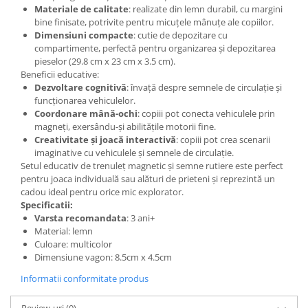
Materiale de calitate
: realizate din lemn durabil, cu margini
bine finisate, potrivite pentru micuțele mânuțe ale copiilor.
Dimensiuni compacte
: cutie de depozitare cu
compartimente, perfectă pentru organizarea și depozitarea
pieselor (29.8 cm x 23 cm x 3.5 cm).
Beneficii educative:
Dezvoltare cognitivă
: învață despre semnele de circulație și
funcționarea vehiculelor.
Coordonare mână-ochi
: copiii pot conecta vehiculele prin
magneți, exersându-și abilitățile motorii fine.
Creativitate și joacă interactivă
: copiii pot crea scenarii
imaginative cu vehiculele și semnele de circulație.
Setul educativ de trenuleț magnetic și semne rutiere este perfect
pentru joaca individuală sau alături de prieteni și reprezintă un
cadou ideal pentru orice mic explorator.
Specificatii:
Varsta recomandata
: 3 ani+
Material: lemn
Culoare: multicolor
Dimensiune vagon: 8.5cm x 4.5cm
Informatii conformitate produs