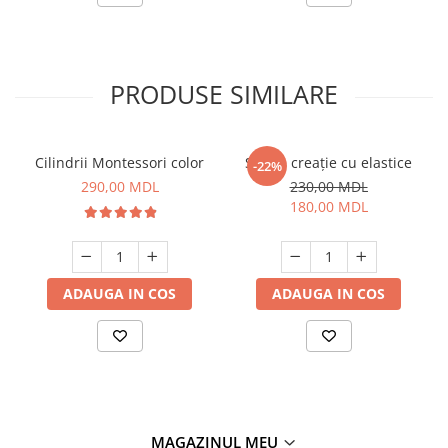
PRODUSE SIMILARE
Cilindrii Montessori color
Set de creație cu elastice
-22%
290,00 MDL
230,00 MDL
180,00 MDL
ADAUGA IN COS
ADAUGA IN COS
MAGAZINUL MEU