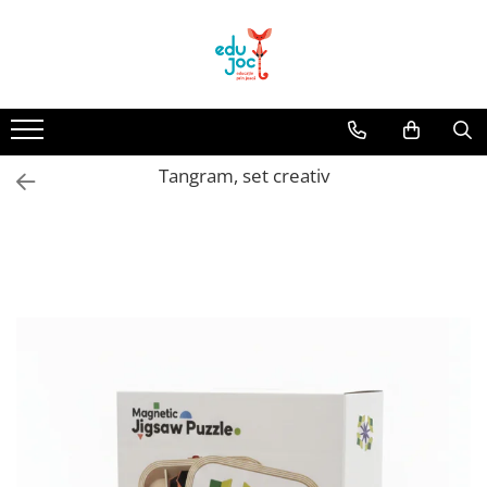
Alege Vârsta
1-2 ani
3-4 ani
Tangram, set creativ
5-7 ani
8-99 ani