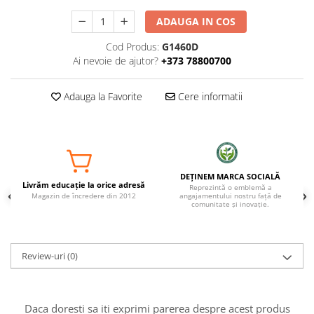
ADAUGA IN COS
Cod Produs:
G1460D
Ai nevoie de ajutor?
+373 78800700
Adauga la Favorite
Cere informatii
DEȚINEM MARCA SOCIALĂ
Livrăm educație la orice adresă
Reprezintă o emblemă a
Magazin de încredere din 2012
angajamentului nostru față de
comunitate și inovație.
Review-uri
(0)
Daca doresti sa iti exprimi parerea despre acest produs