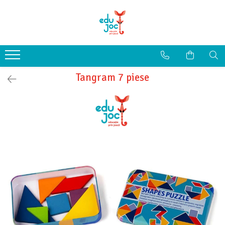
Alege Vârsta
1-2 ani
3-4 ani
Tangram 7 piese
5-7 ani
8-99 ani