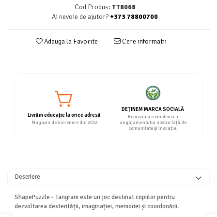
Cod Produs:
TT8068
Ai nevoie de ajutor?
+373 78800700
Adauga la Favorite
Cere informatii
DEȚINEM MARCA SOCIALĂ
Livrăm educație la orice adresă
Reprezintă o emblemă a
Magazin de încredere din 2012
angajamentului nostru față de
comunitate și inovație.
Descriere
ShapePuzzle - Tangram este un joc destinat copiilor pentru
dezvoltarea
dexterității
,
imaginației
,
memoriei
și
coordonării
.