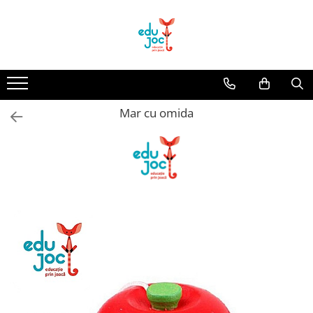
Alege Vârsta
1-2 ani
3-4 ani
Mar cu omida
5-7 ani
8-99 ani