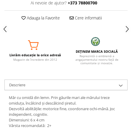
Ai nevoie de ajutor?
+373 78800700
Adauga la Favorite
Cere informatii
DEȚINEM MARCA SOCIALĂ
Livrăm educație la orice adresă
Reprezintă o emblemă a
Magazin de încredere din 2012
angajamentului nostru față de
comunitate și inovație.
Descriere
Măr cu omidă din lemn. Prin găurile mari ale mărului trece
omiduța, încâlcind şi descâlcind şiretul.
Dezvoltă abilităţile: motorice fine, coordonare ochi-mână. Joc
independent, cognitiv.
Dimensiuni: 6 x 4 cm
Vârsta recomandată: 2+