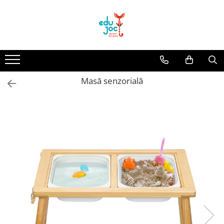
Alege Vârsta
1-2 ani
3-4 ani
Masă senzorială
5-7 ani
8-99 ani