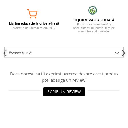
DEȚINEM MARCA SOCIALĂ
Livrăm educație la orice adresă
Reprezintă o emblemă a
Magazin de încredere din 2012
angajamentului nostru față de
comunitate și inovație.
Review-uri
(0)
Daca doresti sa iti exprimi parerea despre acest produs
poti adauga un review.
SCRIE UN REVIEW