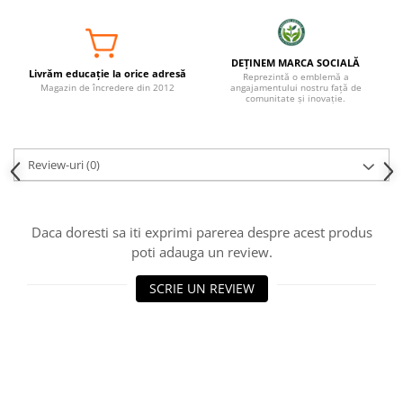
DEȚINEM MARCA SOCIALĂ
Livrăm educație la orice adresă
Reprezintă o emblemă a
Magazin de încredere din 2012
angajamentului nostru față de
comunitate și inovație.
Review-uri
(0)
Daca doresti sa iti exprimi parerea despre acest produs
poti adauga un review.
SCRIE UN REVIEW