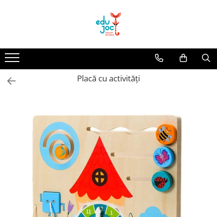
Alege Vârsta
1-2 ani
3-4 ani
Placă cu activități
5-7 ani
8-99 ani