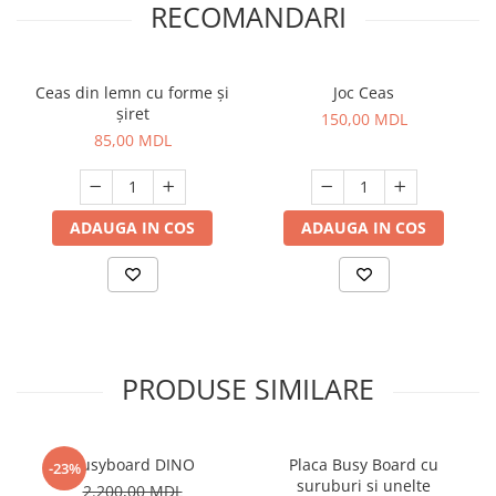
RECOMANDARI
Ceas din lemn cu forme și
Joc Ceas
șiret
150,00 MDL
85,00 MDL
ADAUGA IN COS
ADAUGA IN COS
PRODUSE SIMILARE
Busyboard DINO
Placa Busy Board cu
-23%
suruburi si unelte
2.200,00 MDL