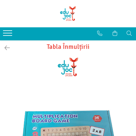
Alege Vârsta
1-2 ani
3-4 ani
Tabla Înmulțirii
5-7 ani
8-99 ani