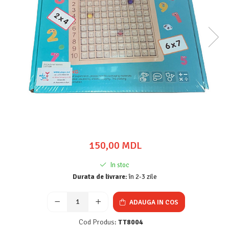
150,00 MDL
In stoc
Durata de livrare:
în 2-3 zile
ADAUGA IN COS
Cod Produs:
TT8004