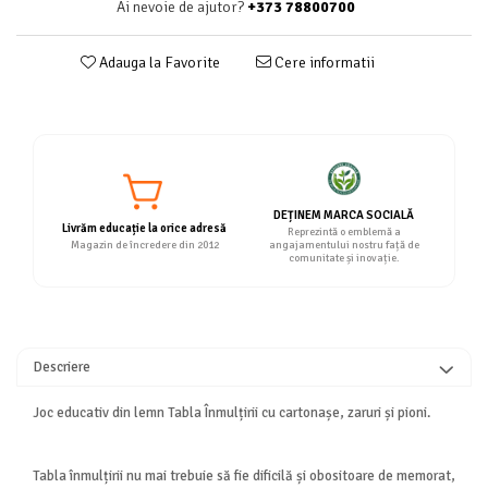
Ai nevoie de ajutor?
+373 78800700
Adauga la Favorite
Cere informatii
DEȚINEM MARCA SOCIALĂ
Livrăm educație la orice adresă
Reprezintă o emblemă a
Magazin de încredere din 2012
angajamentului nostru față de
comunitate și inovație.
Descriere
Joc educativ din lemn Tabla Înmulțirii cu cartonașe, zaruri și pioni.
Tabla înmulțirii nu mai trebuie să fie dificilă și obositoare de memorat,