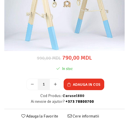
790,00 MDL
990,00 MDL
In stoc
ADAUGA IN COS
Cod Produs:
Carusel880
Ai nevoie de ajutor?
+373 78800700
Adauga la Favorite
Cere informatii