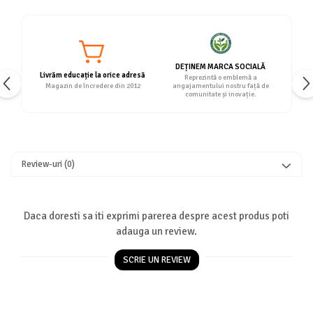
DEȚINEM MARCA SOCIALĂ
Livrăm educație la orice adresă
Reprezintă o emblemă a
Magazin de încredere din 2012
angajamentului nostru față de
comunitate și inovație.
Review-uri
(0)
Daca doresti sa iti exprimi parerea despre acest produs poti
adauga un review.
SCRIE UN REVIEW