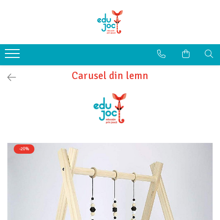
Alege Vârsta
1-2 ani
3-4 ani
Carusel din lemn
5-7 ani
8-99 ani
-20%