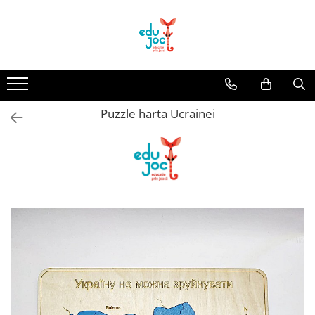
Alege Vârsta
1-2 ani
3-4 ani
Puzzle harta Ucrainei
5-7 ani
8-99 ani