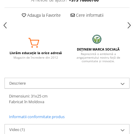
Adauga la Favorite
Cere informatii
DEȚINEM MARCA SOCIALĂ
Livrăm educație la orice adresă
Reprezintă o emblemă a
Magazin de încredere din 2012
angajamentului nostru față de
comunitate și inovație.
Descriere
Dimensiuni: 31x25 cm
Fabricat în Moldova
Informatii conformitate produs
Video
(1)