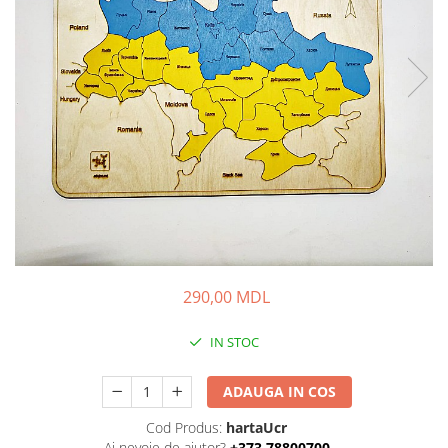
290,00 MDL
IN STOC
ADAUGA IN COS
Cod Produs:
hartaUcr
Ai nevoie de ajutor?
+373 78800700