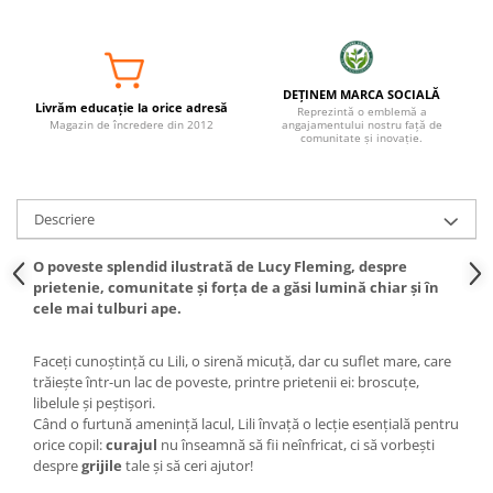
DEȚINEM MARCA SOCIALĂ
Livrăm educație la orice adresă
Reprezintă o emblemă a
Magazin de încredere din 2012
angajamentului nostru față de
comunitate și inovație.
Descriere
O poveste splendid ilustrată de Lucy Fleming, despre
prietenie, comunitate și forța de a găsi lumină chiar și în
cele mai tulburi ape.
Faceți cunoștință cu Lili, o sirenă micuță, dar cu suflet mare, care
trăiește într-un lac de poveste, printre prietenii ei: broscuțe,
libelule și peștișori.
Când o furtună amenință lacul, Lili învață o lecție esențială pentru
orice copil:
curajul
nu înseamnă să fii neînfricat, ci să vorbești
despre
grijile
tale și să ceri ajutor!