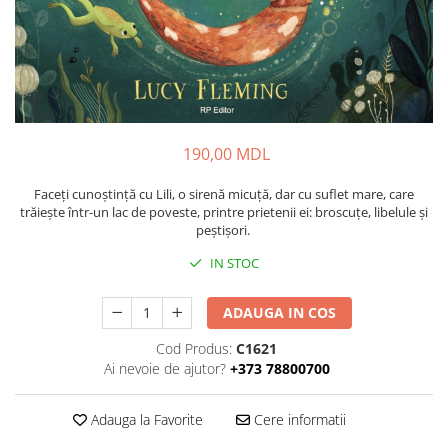
190,00 MDL
Faceți cunoștință cu Lili, o sirenă micuță, dar cu suflet mare, care
trăiește într-un lac de poveste, printre prietenii ei: broscuțe, libelule și
peștișori.
IN STOC
ADAUGA IN COS
Cod Produs:
C1621
Ai nevoie de ajutor?
+373 78800700
Adauga la Favorite
Cere informatii