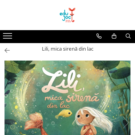
Alege Vârsta
1-2 ani
3-4 ani
Lili, mica sirenă din lac
5-7 ani
8-99 ani