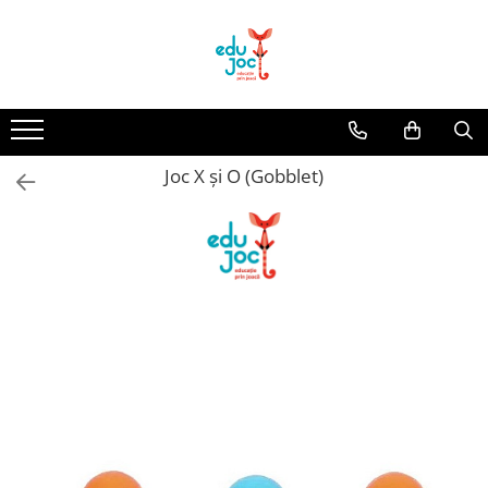
Alege Vârsta
1-2 ani
3-4 ani
Joc X și O (Gobblet)
5-7 ani
8-99 ani