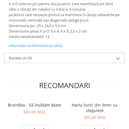
X si O este un joc pentru doi jucatori, care marchează pe rând
câte o căsuță din tabelul cu 3 linii și 3 coloane.
Jucătorul care reușește primul sa marcheze 3 căsuțe adiacente pe
orizontală, verticală sau diagonală câștigă jocul.
Dimensiune joc: 25 x 24,5 x 5,5 cm
Dimensiune piese X și O: 6 x 4; 4 x 3; 2,5 x 2 cm
Vârsta recomandată: +3
Informatii conformitate produs
Review-uri
(0)
RECOMANDARI
BrainBox - Să învățăm Mate
Harta lumii din lemn cu
stegulețe
420,00 MDL
300,00 MDL