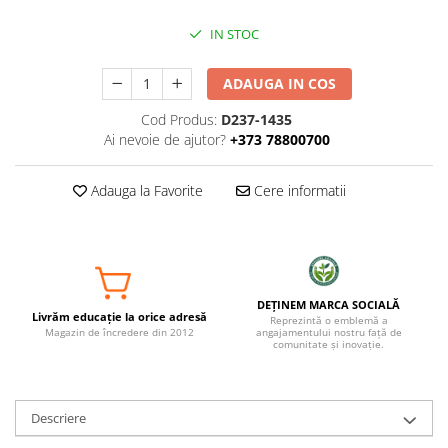
IN STOC
ADAUGA IN COS
Cod Produs:
D237-1435
Ai nevoie de ajutor?
+373 78800700
Adauga la Favorite
Cere informatii
DEȚINEM MARCA SOCIALĂ
Livrăm educație la orice adresă
Reprezintă o emblemă a
Magazin de încredere din 2012
angajamentului nostru față de
comunitate și inovație.
Descriere