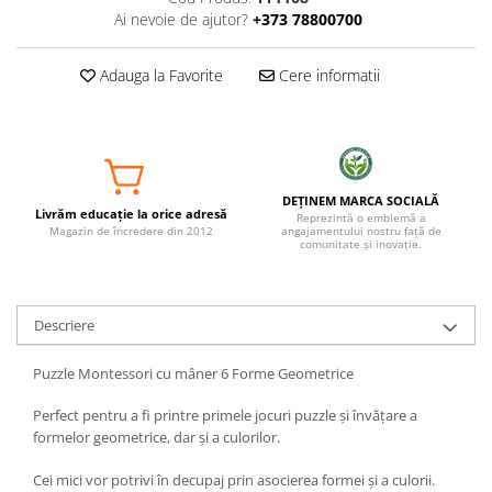
Ai nevoie de ajutor?
+373 78800700
Adauga la Favorite
Cere informatii
DEȚINEM MARCA SOCIALĂ
Livrăm educație la orice adresă
Reprezintă o emblemă a
Magazin de încredere din 2012
angajamentului nostru față de
comunitate și inovație.
Descriere
Puzzle Montessori cu mâner 6 Forme Geometrice
Perfect pentru a fi printre primele jocuri puzzle și învățare a
formelor geometrice, dar și a culorilor.
Cei mici vor potrivi în decupaj prin asocierea formei și a culorii.