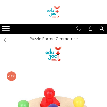
Alege Vârsta
1-2 ani
3-4 ani
Puzzle Forme Geometrice
5-7 ani
8-99 ani
-17%