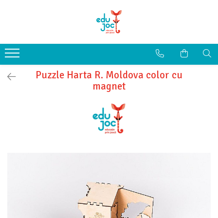
Alege Vârsta
1-2 ani
3-4 ani
Puzzle Harta R. Moldova color cu
5-7 ani
magnet
8-99 ani