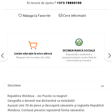
Ai nevoie de ajutor?
+373 78800700
Adauga la Favorite
Cere informatii
DEȚINEM MARCA SOCIALĂ
Livrăm educație la orice adresă
Reprezintă o emblemă a
Magazin de încredere din 2012
angajamentului nostru față de
comunitate și inovație.
Descriere
Republica Moldova - Joc Puzzle cu magnet
Geografia a devenit mai distractivă ca niciodată!
Așează cele 39 de piese și descoperă raioanele și regiunile Republicii
Moldova. Conturul pieselor reprezintă forma raioanelor.