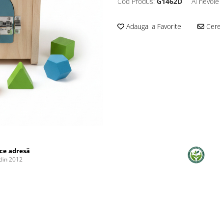
Cod Produs:
G1462D
Ai nevoie
Adauga la Favorite
Cere 
ice adresă
din 2012