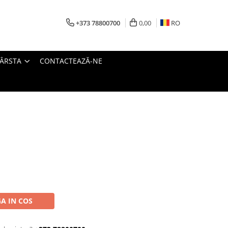
+373 78800700
0,00
RO
VÂRSTA
CONTACTEAZĂ-NE
A IN COS