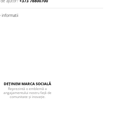
 de ajutor?
+373 78800700
informatii
DEȚINEM MARCA SOCIALĂ
Reprezintă o emblemă a
angajamentului nostru față de
comunitate și inovație.