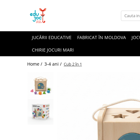
Alege Vârsta
1-2 ani
JUCĂRII EDUCATIVE
FABRICAT ÎN MOLDOVA
JOC
3-4 ani
CHIRIE JOCURI MARI
5-7 ani
8-99 ani
Home /
3-4 ani /
Cub 2 în 1