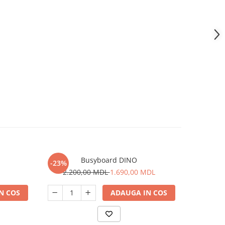
Busyboard DINO
Placa Busy
-23%
2.200,00 MDL
1.690,00 MDL
N COS
ADAUGA IN COS