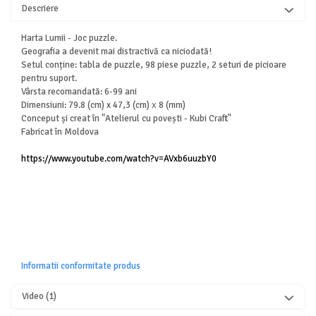
Descriere
Harta Lumii - Joc puzzle.
Geografia a devenit mai distractivă ca niciodată!
Setul conține: tabla de puzzle, 98 piese puzzle, 2 seturi de picioare
pentru suport.
Vârsta recomandată: 6-99 ani
Dimensiuni: 79.8 (cm) x 47,3 (cm) х 8 (mm)
Conceput și creat în "Atelierul cu povești - Kubi Craft"
Fabricat în Moldova
https://www.youtube.com/watch?v=AVxb6uuzbY0
Informatii conformitate produs
Video
(1)