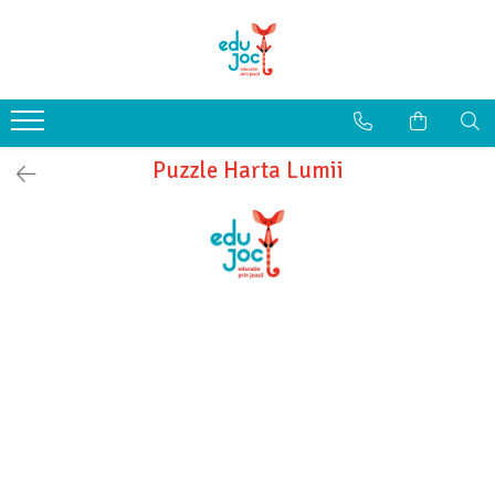
Alege Vârsta
1-2 ani
3-4 ani
Puzzle Harta Lumii
5-7 ani
8-99 ani