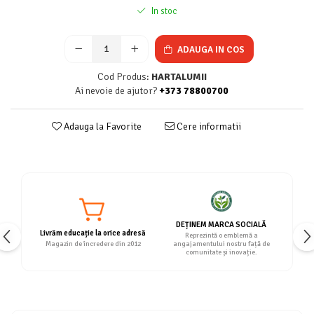
In stoc
ADAUGA IN COS
Cod Produs:
HARTALUMII
Ai nevoie de ajutor?
+373 78800700
Adauga la Favorite
Cere informatii
DEȚINEM MARCA SOCIALĂ
Livrăm educație la orice adresă
Reprezintă o emblemă a
Magazin de încredere din 2012
angajamentului nostru față de
comunitate și inovație.